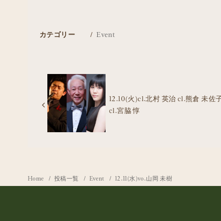
カテゴリー
Event
12.10(火)cl.北村 英治 cl.熊倉 未佐
cl.宮脇 惇
Home
投稿一覧
Event
12.11(水)vo.山岡 未樹