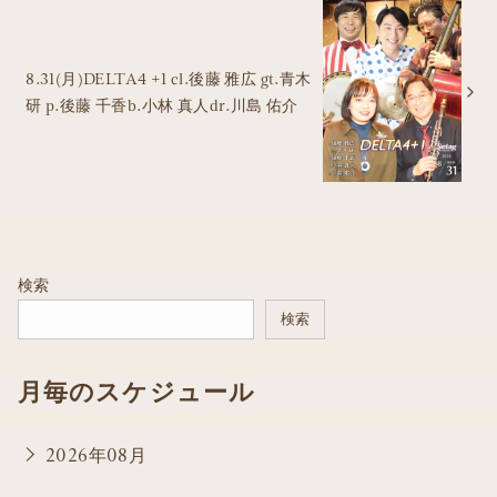
8.31(月)DELTA4 +1 cl.後藤 雅広 gt.青木
研 p.後藤 千香b.小林 真人dr.川島 佑介
検索
検索
月毎のスケジュール
2026年08月