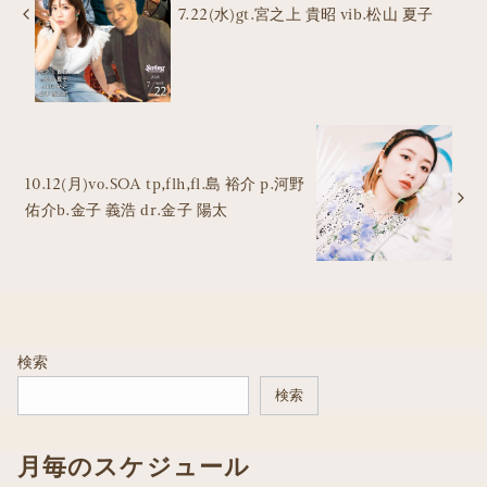
7.22(水)gt.宮之上 貴昭 vib.松山 夏子
10.12(月)vo.SOA tp,flh,fl.島 裕介 p.河野
佑介b.金子 義浩 dr.金子 陽太
検索
検索
月毎のスケジュール