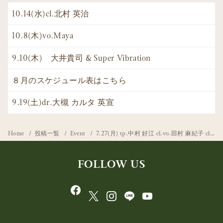
10.14(水)cl.北村 英治
10.8(木)vo.Maya
9.10(木) 大井貴司 & Super Vibration
８月のスケジュール表はこちら
9.19(土)dr.大槻 カルタ 英宣
Home
投稿一覧
Event
7.27(月) tp.中村 好江 cl.vo.田村 麻紀子 cl,ts.右近 茂
FOLLOW US