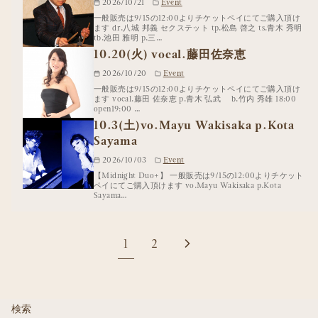
2026/10/21
Event
一般販売は9/15の12:00よりチケットペイにてご購入頂け
ます dr.八城 邦義 セクステット tp.松島 啓之 ts.青木 秀明
tb.池田 雅明 p.三…
10.20(火) vocal.藤田佐奈恵
2026/10/20
Event
一般販売は9/15の12:00よりチケットペイにてご購入頂け
ます vocal.藤田 佐奈恵 p.青木 弘武 b.竹内 秀雄 18:00
open19:00 …
10.3(土)vo.Mayu Wakisaka p.Kota
Sayama
2026/10/03
Event
【Midnight Duo+】 一般販売は9/15の12:00よりチケット
ペイにてご購入頂けます vo.Mayu Wakisaka p.Kota
Sayama…
1
2
検索