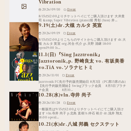
Vibration
2026/09/10
Event
8/15の12:00よりチケットペイにてご購入頂けます 大井貴
司 &amp; Super Vibration (piano)堀 秀彰 (bass) 井…
9.19(土)dr.大槻 カルタ 英宣
2026/09/19
Event
8/15の12:00よりこちらのサイトからご購入頂けます dr.大
槻 カルタ 英宣 org.河合 代介 gt.天野 清継 18:00
open19:00 1s…
11.1(日)『Sing Jazztronik』
Jazztoronik,p. 野崎良太 vo. 有坂美香
vo.TiA vo.ソラナヒトミ
2026/11/01
Event
jazztronik FC先行予約販売開始日 8月3日（PC席15席のみ)
【先行予約販売開始】Swingブラック会員 8月5日プラチ
ナ会員 8月10…
10.28(水)vln.寺井 尚子
2026/10/28
Event
一般販売は9/15の12:00よりチケットペイにてご購入頂け
ます vln.寺井 尚子 p.北島 直樹 b.仲石 裕介 dr.浅井 翔太
18:00 open1…
10.21(水)dr.八城 邦義 セクステット