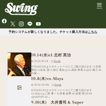
予約システムが新しくなりました。チケット購入方法は
こちら
10.14(水)cl.北村 英治
2026/10/14
Event
9/15の12:00よりチケットペイにてご購入頂けます cl.北村
英治 ts.右近 茂 cl.谷口 英治 p,vo.高浜 和英 b.山口 雄三 dr.
八城 …
10.8(木)vo.Maya
2026/10/08
Event
8/15の12:00よりチケットペイにてご購入頂けます
vo.Maya p.二村 希一 b.伊東 佑季 dr.松尾 明 18:00
open19:00 1st…
9.10(木) 大井貴司 & Super