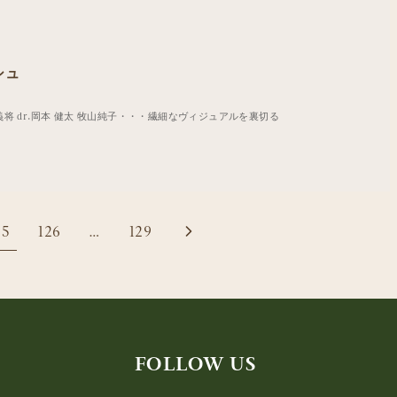
シュ
大塚 義将 dr.岡本 健太 牧山純子・・・繊細なヴィジュアルを裏切る
25
126
…
129
FOLLOW US