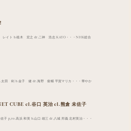
!
宮原 レイト b.植木 宏之 dr.二神 浩志 KAYO・・・NHK総合
ax.太田 剣 b.金子 健 dr.海野 俊輔 平賀マリカ・・・華やか
INET CUBE cl.谷口 英治 cl.熊倉 未佐子
 未佐子 p,vo.高浜 和英 b.山口 雄三 dr.八城 邦義 北村英治・・・