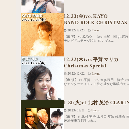
12.23(金)vo.KAYO
BAND ROCK CHRISTMAS 
2022/12/23
Event
【出演】 vo.KAYO key.土屋 剛 gt.
テレビ『ステージ101』のレギュ…
12.22(木)vo.平賀 マリカ
Christmas Special
2022/12/22
Event
【出 演】 vo.平賀 マリカ p.秋田 慎治 s
なエンターティメント性と確かな歌唱力で…
1.31(火)cl.北村 英治 CLAR
2023/01/31
Event
【出演】 cl.北村 英治 cl.谷口 英治 cl.熊倉
1929年東京都生まれ…