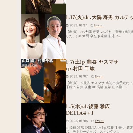
1.17(火)dr.大隅 寿男 カルテ
2023/01/17
Event
【出演】 dr.大隅 寿男 vo.松村 聖華 
した。) as.大隅 卓也 p.遠藤 征志 b…
1.7(土)p.熊谷 ヤスマサ
tp.村田 千紘
2023/01/07
Event
【出演】 p.熊谷 ヤスマサ 当初出演予定だ
千紘 b.若井 俊也 dr.高橋 直希 山本剛・…
1.5(木)cl.後藤 雅広
DELTA4＋1
2023/01/05
Event
cl.後藤 雅広 DELTA4＋1 p.後藤 千香 b
ズ、デキシージャズ、スィングス…