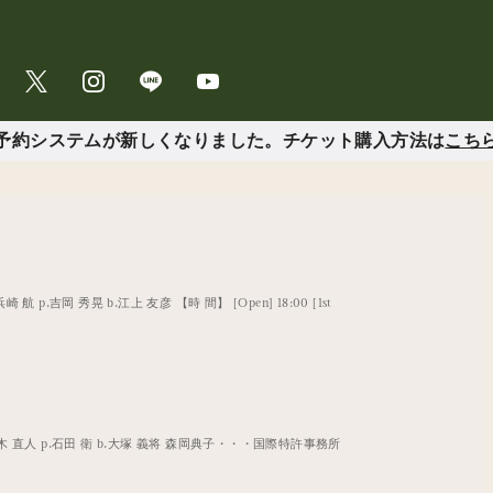
予約システムが新しくなりました。チケット購入方法は
こち
.浜崎 航 p.吉岡 秀晃 b.江上 友彦 【時 間】 [Open] 18:00 [1st
.鈴木 直人 p.石田 衛 b.大塚 義将 森岡典子・・・国際特許事務所