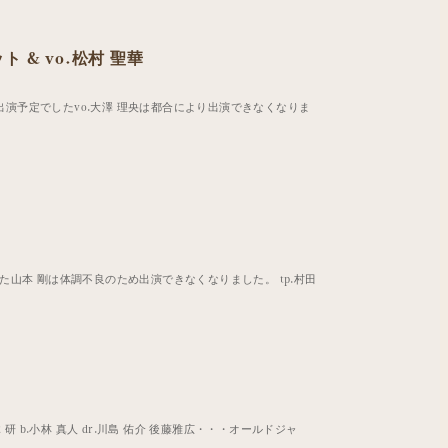
ット & vo.松村 聖華
(当初出演予定でしたvo.大澤 理央は都合により出演できなくなりま
った山本 剛は体調不良のため出演できなくなりました。 tp.村田
j.青木 研 b.小林 真人 dr.川島 佑介 後藤雅広・・・オールドジャ