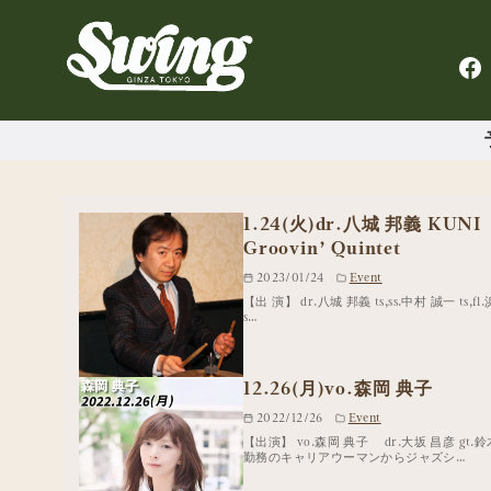
1.24(火)dr.八城 邦義 KUNI
Groovin’ Quintet
2023/01/24
Event
【出 演】 dr.八城 邦義 ts,ss.中村 誠一 ts,fl
s…
12.26(月)
vo.森岡 典子
2022/12/26
Event
【出演】 vo.森岡 典子 dr.大坂 昌彦 gt
勤務のキャリアウーマンからジャズシ…