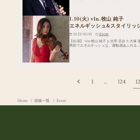
1.10(火) vln.牧山 純子
エネルギッシュ&スタイリッ
2023/01/10
Event
【出演】 vln.牧山 純子 p.太宰 百合 b.
男前でエネルギッシュな、躍動感あふれる…
1
…
124
1
Home
投稿一覧
Event