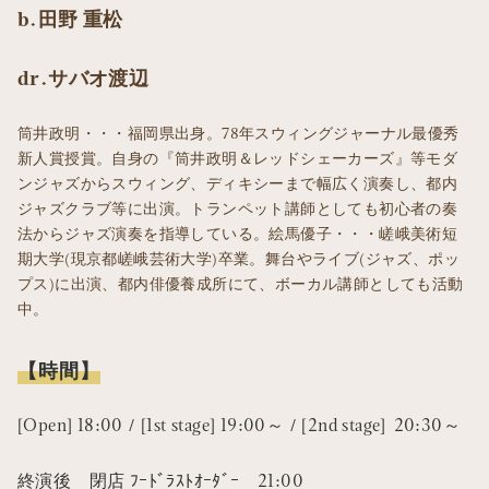
b.田野 重松
dr.サバオ渡辺
筒井政明・・・福岡県出身。78年スウィングジャーナル最優秀
新人賞授賞。自身の『筒井政明＆レッドシェーカーズ』等モダ
ンジャズからスウィング、ディキシーまで幅広く演奏し、都内
ジャズクラブ等に出演。トランペット講師としても初心者の奏
法からジャズ演奏を指導している。絵馬優子・・・嵯峨美術短
期大学(現京都嵯峨芸術大学)卒業。舞台やライブ(ジャズ、ポッ
プス)に出演、都内俳優養成所にて、ボーカル講師としても活動
中。
【時間】
[Open] 18:00 / [1st stage] 19:00～ / [2nd stage] 20:30～
終演後 閉店 ﾌｰﾄﾞﾗｽﾄｵｰﾀﾞｰ 21:00