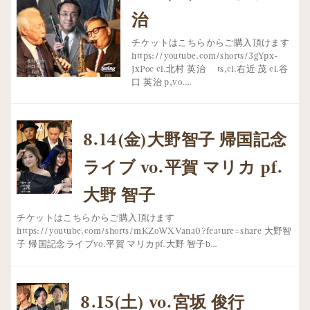
治
チケットはこちらからご購入頂けます
https://youtube.com/shorts/3gYpx-
JxPoc cl.北村 英治 ts,cl.右近 茂 cl.谷
口 英治 p,vo.…
8.14(金)大野智子 帰国記念
ライブ vo.平賀 マリカ pf.
大野 智子
チケットはこちらからご購入頂けます
https://youtube.com/shorts/mKZoWXVana0?feature=share 大野智
子 帰国記念ライブvo.平賀 マリカpf.大野 智子b…
8.15(土) vo.宮坂 俊行