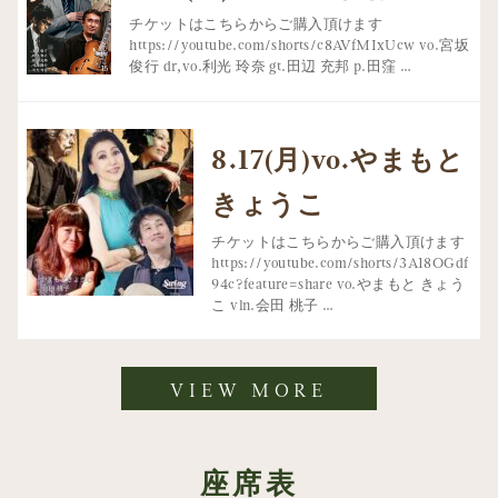
チケットはこちらからご購入頂けます
https://youtube.com/shorts/c8AVfMIxUcw vo.宮坂
俊行 dr,vo.利光 玲奈 gt.田辺 充邦 p.田窪 …
8.17(月)vo.やまもと
きょうこ
チケットはこちらからご購入頂けます
https://youtube.com/shorts/3A18OGdf
94c?feature=share vo.やまもと きょう
こ vln.会田 桃子 …
VIEW MORE
座席表