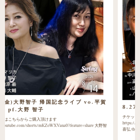
8.27(木)cl.北村 英治
チケットはこちらからご購入頂けます
https://youtube.com/shorts/HB21DvAXU9g cl.北村 英治 tp.中川
喜弘 tb …