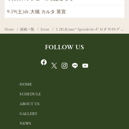
9.19(土)dr.大槻 カルタ 英宣
Home
投稿一覧
Event
3.28(火)uno” Special<br>ｹﾞｽﾄ ﾎﾞﾀﾝｱｺｰﾃﾞｨｵﾝ.桑山 哲也 gt,vo.大平 重成<br>p.大平 里美
FOLLOW US
HOME
SCHEDULE
ABOUT US
GALLERY
NEWS