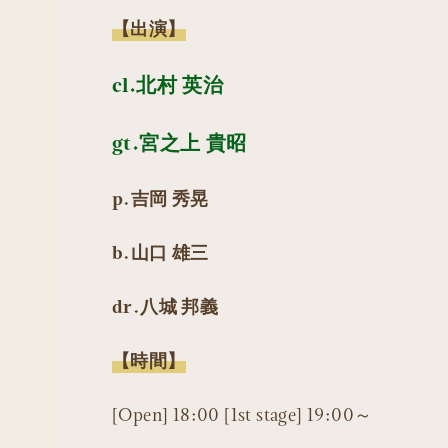
【出演】
cl.北村 英治
gt.宮之上 貴昭
p.吉岡 秀晃
b.山口 雄三
dr.八城 邦義
【時間】
[Open] 18:00 [1st stage] 19:00～