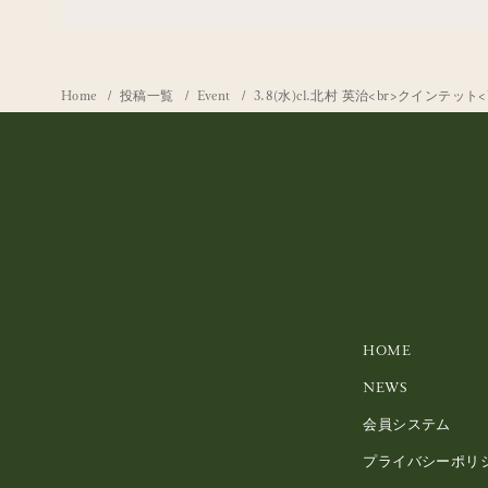
Home
投稿一覧
Event
3.8(水)cl.北村 英治<br>クインテット<
HOME
NEWS
会員システム
プライバシーポリ