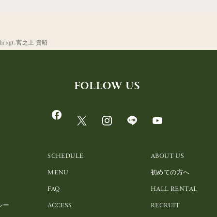
br>gt.宮之上 貴昭
FOLLOW US
SCHEDULE
ABOUT US
MENU
初めての方へ
FAQ
HALL RENTAL
シー
ACCESS
RECRUIT