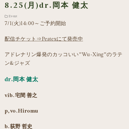
8.25(月)dr.岡本 健太
Event
7/1(火)14:00～ご予約開始
配信チケット⇒Peatexにて発売中
アドレナリン爆発のカッコいい”Wu-Xing”のラテ
ン&ジャズ
dr.岡本 健太
vib.宅間 善之
p,vo.Hiromu
b.荻野 哲史