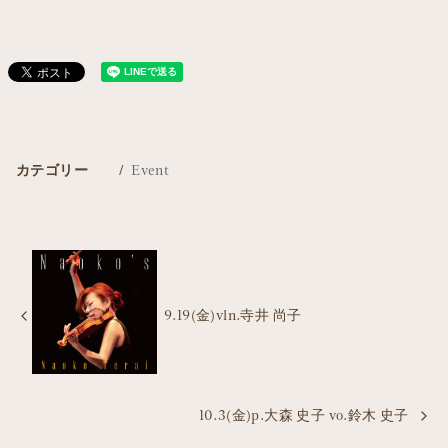
カテゴリー
Event
9.19(金)vln.寺井 尚子
10.3(金)p.大森 史子 vo.鈴木 史子