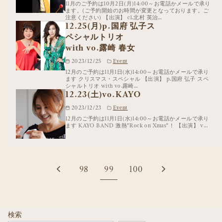
11月のご予約は10月2日(月)14:00～お電話かメールで承り
ます。(ご予約開始のお時間が変更となっております。ご
注意ください) 【出演】 cl.北村 英治…
12.25(月)p.国府 弘子ス
ペシャルトリオ
with vo.露崎 春女
2023/12/25
Event
12月のご予約は11月1日(水)14:00～お電話かメールで承り
ます クリスマス・スペシャル 【出演】 p.国府 弘子 スペ
シャルトリオ with vo.露崎…
12.23(土)vo.KAYO
2023/12/23
Event
12月のご予約は11月1日(水)14:00～お電話かメールで承り
ます KAYO BAND 激熱"Rock on Xmas"！ 【出演】 v…
98
99
100
検索