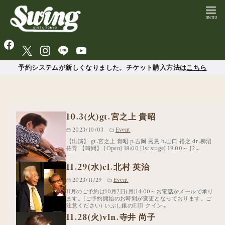
予約システムが新しくなりました。チケット購入方法は
こちら
10.3(火)gt.宮之上 貴昭
2023/10/03
Event
【出演】 gt.宮之上 貴昭 p.吉岡 秀晃 b.山口 裕之 dr.柳沼
佑育 【時間】 [Open] 18:00 [1st stage] 19:00～ [2…
11.29(水)cl.北村 英治
2023/11/29
Event
11月のご予約は10月2日(月)14:00～お電話かメールで承り
ます。(ご予約開始のお時間が変更となっております。ご
注意ください) いぶし銀のEIJI クイン…
11.28(火)vln.寺井 尚子