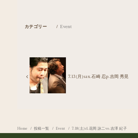
カテゴリー
Event
7.13(月)sax.石崎 忍p.吉岡 秀晃
Home
投稿一覧
Event
7.18(土)cl.花岡 詠二vo.吉澤 紀子