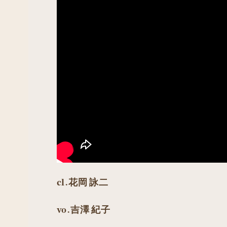
cl.花岡 詠二
vo.吉澤 紀子