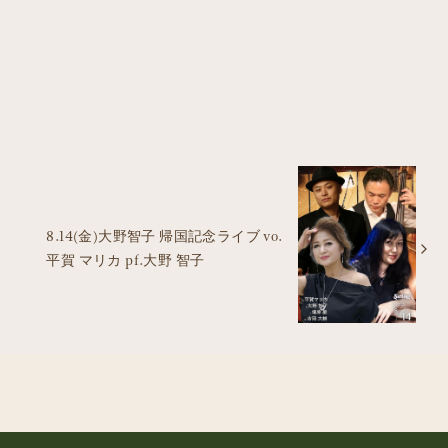
8.14(金)大野智子 帰国記念ライブ vo.
平賀 マリカ pf.大野 智子