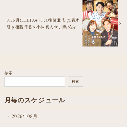
8.31(月)DELTA4 +1 cl.後藤 雅広 gt.青木
研 p.後藤 千香b.小林 真人dr.川島 佑介
検索
検索
月毎のスケジュール
2026年08月