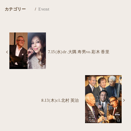
カテゴリー
Event
7.15(水)dr.大隅 寿男vo.彩木 香里
8.13(木)cl.北村 英治