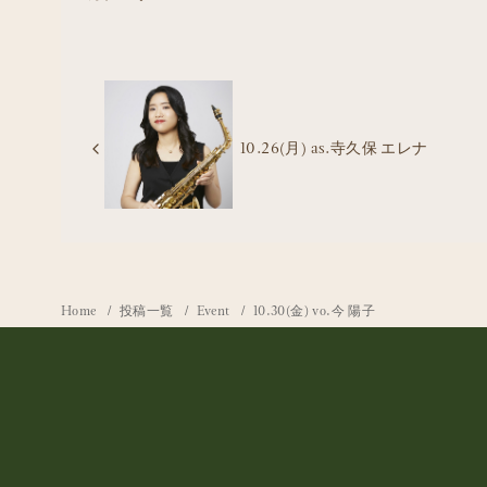
10.26(月) as.寺久保 エレナ
Home
投稿一覧
Event
10.30(金) vo.今 陽子