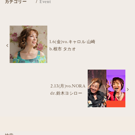
カテゴリー
Event
1.6(金)vo.キャロル 山崎
b.根市 タカオ
2.13(月)vo.NORA
dr.鈴木ヨシロー