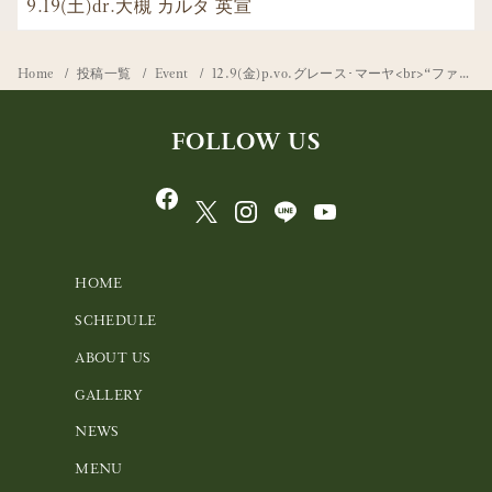
9.19(土)dr.大槻 カルタ 英宣
Home
投稿一覧
Event
12.9(金)p.vo.グレース･マーヤ<br>“ファイト! 一発!! ライブ!!!”
FOLLOW US
HOME
SCHEDULE
ABOUT US
GALLERY
NEWS
MENU