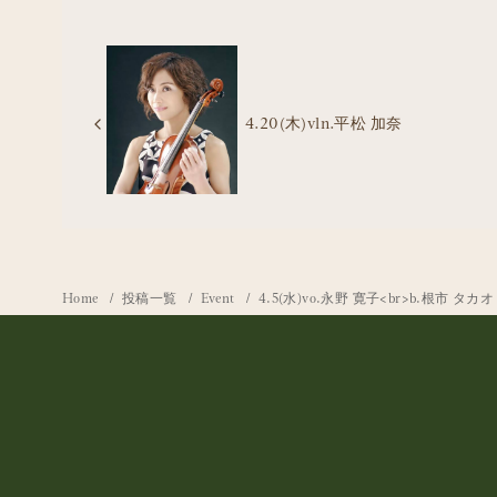
4.20(木)vln.平松 加奈
Home
投稿一覧
Event
4.5(水)vo.永野 寛子<br>b.根市 タカオ