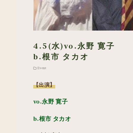
4.5(水)vo.永野 寛子
b.根市 タカオ
Event
【出演】
vo.永野 寛子
b.根市 タカオ