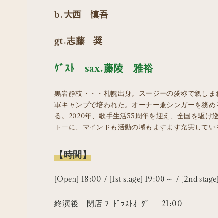
b.大西 慎吾
gt.志藤 奨
ｹﾞｽﾄ sax.藤陵 雅裕
黒岩静枝・・・札幌出身。スージーの愛称で親しまれ
軍キャンプで培われた。オーナー兼シンガーを務める札
る。2020年、歌手生活55周年を迎え、全国を駆
トーに、マインドも活動の域もますます充実してい
【時間】
[Open] 18:00 / [1st stage] 19:00～ / [2nd sta
終演後 閉店 ﾌｰﾄﾞﾗｽﾄｵｰﾀﾞｰ 21:00