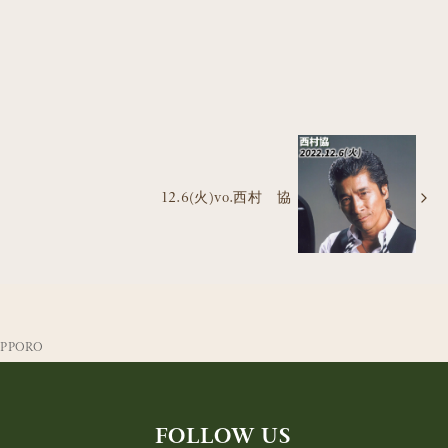
12.6(火)vo.西村 協
SAPPORO
FOLLOW US