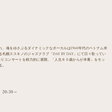
、魂をゆさぶるダイナミックなボーカルは1960年代のベトナム米
幌ススキノのジャズクラブ「DAY BY DAY」にて日々歌ってい
け巡りコンサートを精力的に展開。「人生６０歳からが本番」をモッ
る。
ge] 20:30～