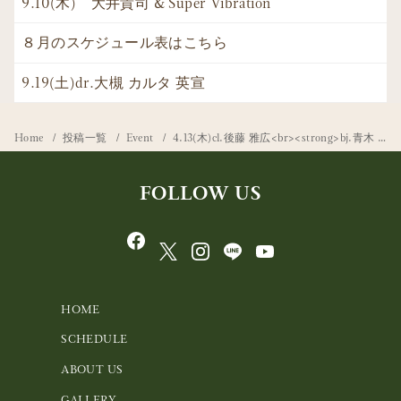
9.10(木) 大井貴司 & Super Vibration
８月のスケジュール表はこちら
9.19(土)dr.大槻 カルタ 英宣
Home
投稿一覧
Event
4.13(木)cl.後藤 雅広<br><strong>bj.青木 研</strong>
FOLLOW US
HOME
SCHEDULE
ABOUT US
GALLERY