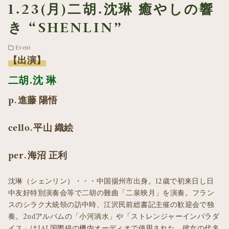
1.23(月)二胡.沈琳 癒やしの響
き “SHENLIN”
Event
【出演】
二胡.沈 琳
p.進藤 陽悟
cello.平山 織絵
per.海沼 正利
沈琳（シェンリン）・・・中国揚州市出身。12歳で初来日し日
中友好特別演奏会等で二胡の難曲「二泉映月」を演奏。フラン
スのシラク大統領の訪中時、江沢民前総書記主催の歓迎会で独
奏。2ndアルバムの「小河淌水」や「ストレンジャーインパラダ
イス」はJAL国際線の機内オーディオで使用された。彼女の代名