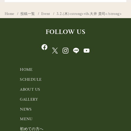
Home
投稿一覧
Event
3.2.(木)<strong>vib.大井 貴司</strong>
FOLLOW US
HOME
SCHEDULE
ABOUT US
GALLERY
NEWS
MENU
初めての方へ