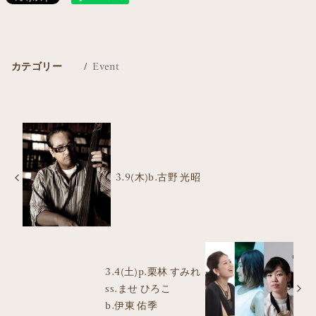
カテゴリー
Event
3.9(木)b.古野 光昭
3.4(土)p.栗林 すみれ
ss.ませ ひろこ
b.伊東 佑季