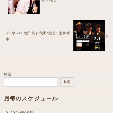
荒井 伝太
3.1(水)sax.太田 剣 p.秋田 慎治 b.土井 孝
幸
検索
検索
月毎のスケジュール
2026年08月