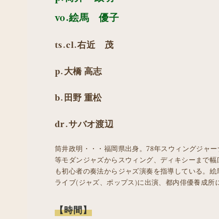
vo.絵馬 優子
ts.cl.右近 茂
p.大橋 高志
b.田野 重松
dr.サバオ渡辺
筒井政明・・・福岡県出身。78年スウィングジャ
等モダンジャズからスウィング、ディキシーまで幅
も初心者の奏法からジャズ演奏を指導している。絵
ライブ(ジャズ、ポップス)に出演、都内俳優養成所
【時間】