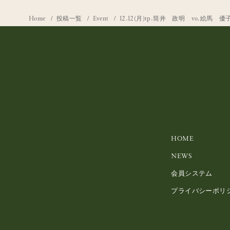
Home
投稿一覧
Event
12.12(月)tp.筒井 政明 vo.絵馬 優
HOME
NEWS
会員システム
プライバシーポリ