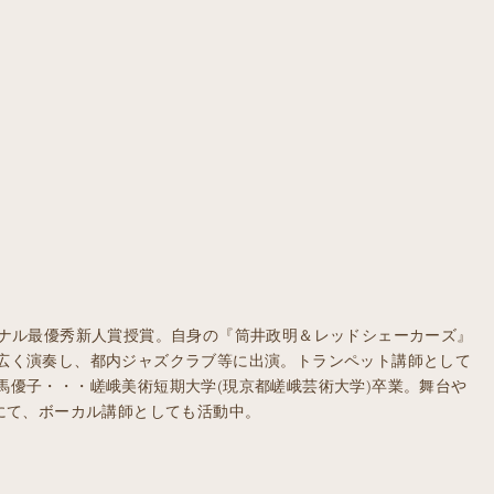
ーナル最優秀新人賞授賞。自身の『筒井政明＆レッドシェーカーズ』
広く演奏し、都内ジャズクラブ等に出演。トランペット講師として
馬優子・・・嵯峨美術短期大学(現京都嵯峨芸術大学)卒業。舞台や
にて、ボーカル講師としても活動中。