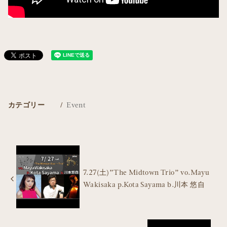
カテゴリー
Event
7.27(土)”The Midtown Trio” vo.Mayu
Wakisaka p.Kota Sayama b.川本 悠自