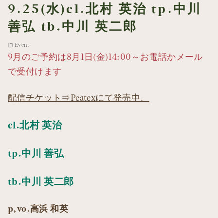
9.25(水)cl.北村 英治 tp.中川
善弘 tb.中川 英二郎
Event
9月のご予約は8月1日(金)14:00～お電話かメール
で受付けます
配信チケット⇒Peatexにて発売中。
cl.北村 英治
tp.中川 善弘
tb.中川 英二郎
p,vo.高浜 和英