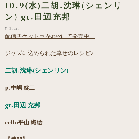
10.9(水)二胡.沈琳(シェンリ
ン) gt.田辺充邦
Event
配信チケット⇒Peatexにて発売中。
ジャズに込められた幸せのレシピ♪
二胡.沈琳(シェンリン)
p.中嶋 錠二
gt.田辺 充邦
cello平山 織絵