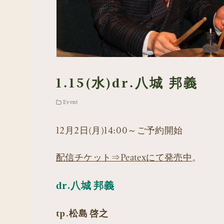
1.15(水)dr.八城 邦義
Event
12月2日(月)14:00～ご予約開始
配信チケット⇒Peatexにて発売中
。
dr.八城 邦義
tp.松島 啓之