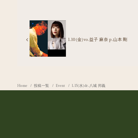
1.10(金)vo.益子 麻奈 p.山本 剛
Home
投稿一覧
Event
1.15(水)dr.八城 邦義