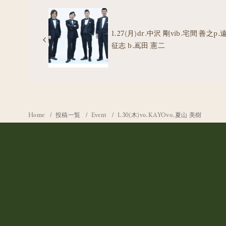
1.27(月)dr.中沢 剛vib.宅間 善之p.
征志 b.嶌田 憲二
Home
投稿一覧
Event
1.30(木)vo.KAYOvo.夏山 美樹