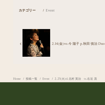
カテゴリー
Event
2.14(金)vo.今 陽子 p.秋田 慎治 Duo
Home
投稿一覧
Event
2.25(火)cl.北村 英治 ts.右近 茂