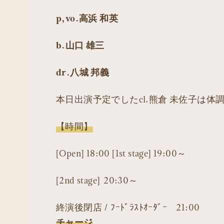
p,vo.高浜 和英
b.山口 雄三
dr.八城 邦義
本日出演予定でしたcl.熊倉 未佐子は
【時間】
[Open] 18:00 [1st stage] 19:00～
[2nd stage] 20:30～
終演後閉店 / ﾌｰﾄﾞﾗｽﾄｵｰﾀﾞｰ 21:00
チャージ