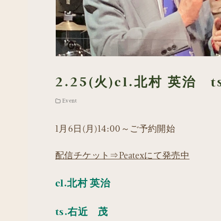
2.25(火)cl.北村 英治 t
Event
1月6日(月)14:00～ご予約開始
配信チケット⇒Peatexにて発売中
cl.北村 英治
ts.右近 茂