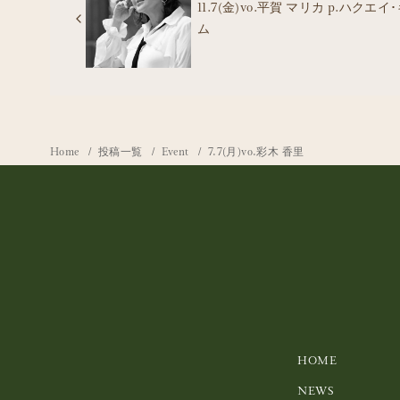
11.7(金)vo.平賀 マリカ p.ハクエイ
ム
Home
投稿一覧
Event
7.7(月)vo.彩木 香里
HOME
NEWS