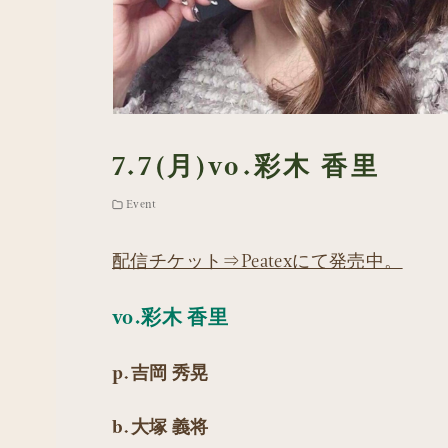
7.7(月)vo.彩木 香里
Event
配信チケット⇒Peatexにて発売中。
vo.彩木 香里
p.吉岡 秀晃
b.大塚 義将