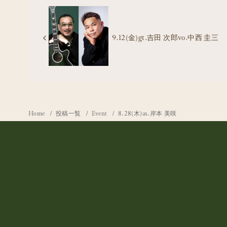
9.12(金)gt.吉田 次郎vo.中西 圭三
Home
投稿一覧
Event
8.28(木)as.岸本 美咲