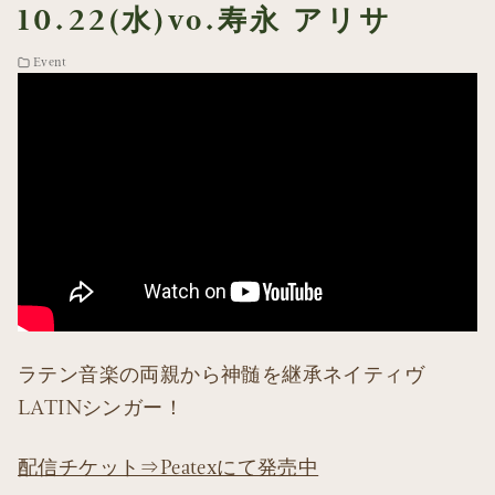
10.22(水)vo.寿永 アリサ
Event
ラテン音楽の両親から神髄を継承ネイティヴ
LATINシンガー！
配信チケット⇒Peatexにて発売中