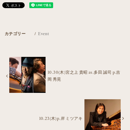
カテゴリー
Event
10.30(木)宮之上 貴昭 as.多田 誠司 p.吉
岡 秀晃
10.23(木)p.岸 ミツアキ