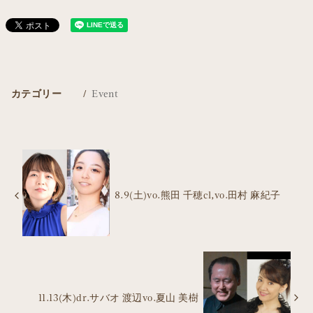
カテゴリー
Event
8.9(土)vo.熊田 千穂cl,vo.田村 麻紀子
11.13(木)dr.サバオ 渡辺vo.夏山 美樹