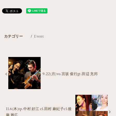
カテゴリー
Event
9.22(月)vo.宮坂 俊行gt.田辺 充邦
11.6(木)tp.中村 好江 cl.田村 麻紀子cl.後
藤 雅広