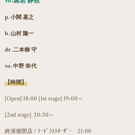
vo.黒岩 静枝
p.小関 基之
b.山村 隆一
dr.二本柳 守
vo.中野 幸代
【時間】
[Open] 18:00 [1st stage] 19:00～
[2nd stage] 20:30～
終演後閉店 / ﾌｰﾄﾞﾗｽﾄｵｰﾀﾞｰ 21:00