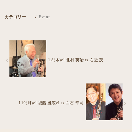
カテゴリー
Event
1.8(木)cl.北村 英治 ts.右近 茂
1.19(月)cl.後藤 雅広cl,ss.白石 幸司