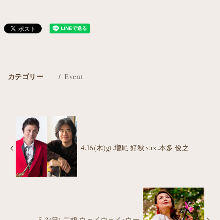
カテゴリー
Event
4.16(木)gt.増尾 好秋 sax.本多 俊之
5.3(日) 二胡.ウェイウェイ･ウー