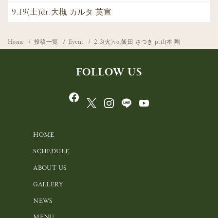
9.19(土)dr.大槻 カルタ 英宣
Home
投稿一覧
Event
2.3(火)vo.飯田 さつき p.山本 剛
FOLLOW US
HOME
SCHEDULE
ABOUT US
GALLERY
NEWS
MENU