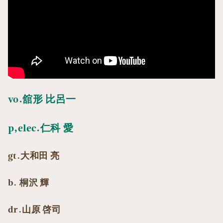
vo.舘形 比呂一
p,elec.仁科 愛
gt.大和田 亮
b. 桐沢 輝
dr.山原 啓司