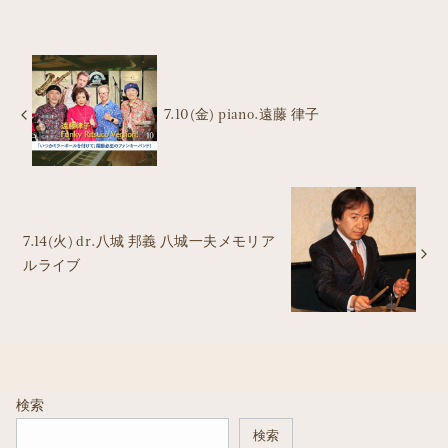
7.10(金) piano.遠藤 律子
7.14(火) dr.八城 邦義 八城一夫メモリア
ルライブ
検索
検索