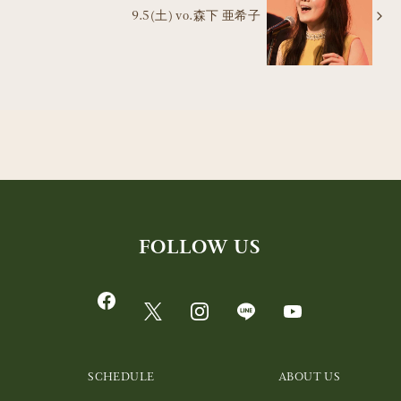
9.5(土) vo.森下 亜希子
FOLLOW US
SCHEDULE
ABOUT US