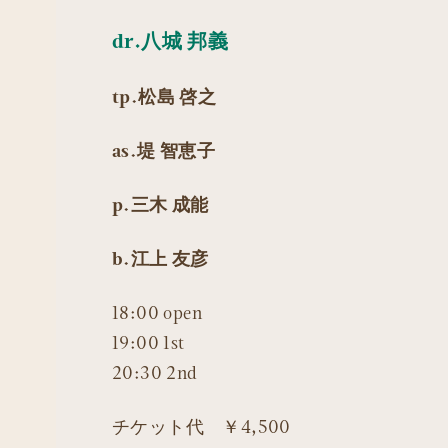
dr.八城 邦義
tp.松島 啓之
as.堤 智恵子
p.三木 成能
b.江上 友彦
18:00 open
19:00 1st
20:30 2nd
チケット代 ￥4,500