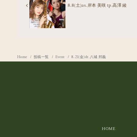
8.8(土)as.岸本 美咲 tp.高澤 綾
Home
投稿一覧
Event
8.21(金)dr.八城 邦義
HOME