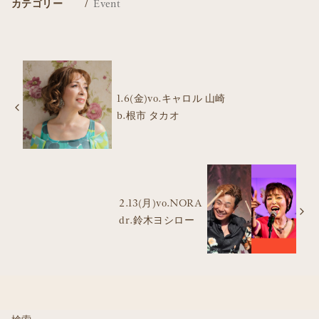
カテゴリー
Event
1.6(金)vo.キャロル 山崎
b.根市 タカオ
2.13(月)vo.NORA
dr.鈴木ヨシロー