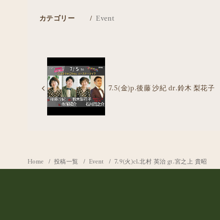
カテゴリー
Event
7.5(金)p.後藤 沙紀 dr.鈴木 梨花子
Home
投稿一覧
Event
7.9(火)cl.北村 英治 gt.宮之上 貴昭