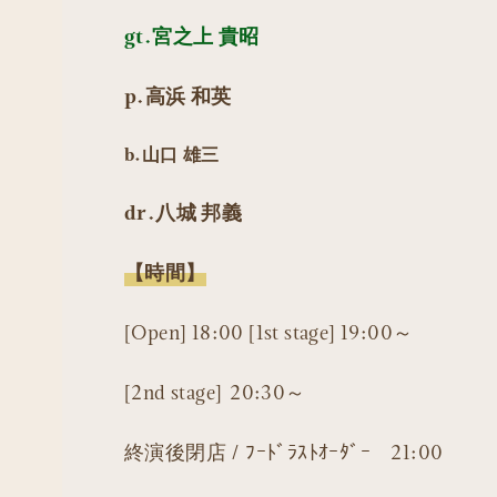
gt.宮之上 貴昭
p.高浜 和英
b.山口 雄三
dr.八城 邦義
【時間】
[Open] 18:00 [1st stage] 19:00～
[2nd stage] 20:30～
終演後閉店 / ﾌｰﾄﾞﾗｽﾄｵｰﾀﾞｰ 21:00