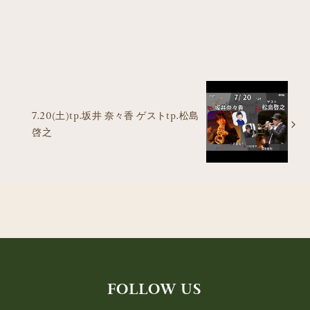
7.20(土)tp.坂井 奈々香 ゲストtp.松島
啓之
FOLLOW US