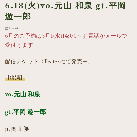
6.18(火)vo.元山 和泉 gt.平岡
遊一郎
Event
6月のご予約は5月1(水)14:00～お電話かメールで
受付けます
配信チケット⇒Peatexにて発売中。
【出演】
vo.元山 和泉
gt.平岡 遊一郎
p.奥山 勝