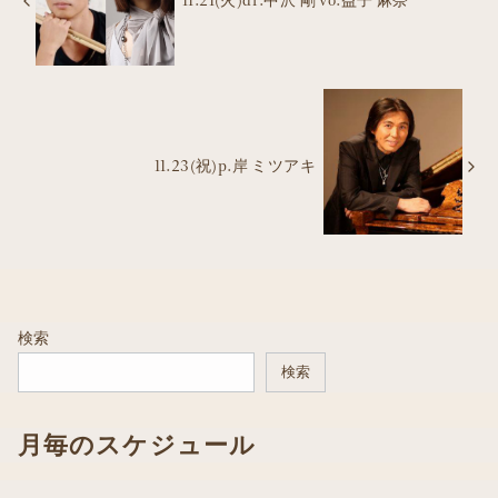
11.21(火)dr.中沢 剛 vo.益子 麻奈
11.23(祝)p.岸 ミツアキ
検索
検索
月毎のスケジュール