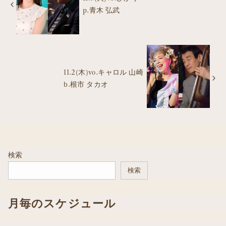
p.青木 弘武
11.2(木)vo.キャロル 山崎
b.根市 タカオ
検索
検索
月毎のスケジュール