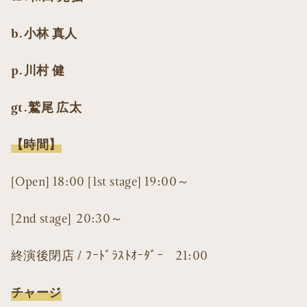
b.小林 真人
p.川村 健
gt.鷲尾 広太
【時間】
[Open] 18:00 [1st stage] 19:00～
[2nd stage] 20:30～
終演後閉店 / ﾌｰﾄﾞﾗｽﾄｵｰﾀﾞｰ 21:00
チャージ