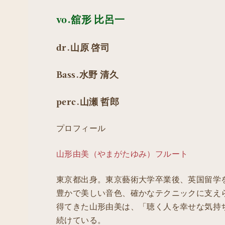
vo.舘形 比呂一
dr.山原 啓司
Bass.水野 清久
perc.山瀬 哲郎
プロフィール
山形由美（やまがたゆみ）フルート
東京都出身。東京藝術大学卒業後、英国留学を
豊かで美しい音色、確かなテクニックに支え
得てきた山形由美は、「聴く人を幸せな気持
続けている。