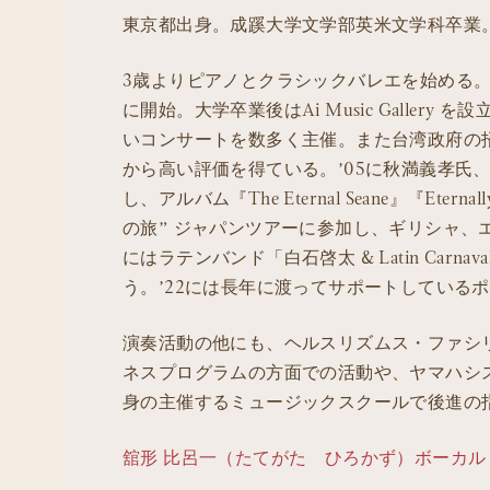
東京都出身。成蹊大学文学部英米文学科卒業
3歳よりピアノとクラシックバレエを始める
に開始。大学卒業後はAi Music Galle
いコンサートを数多く主催。また台湾政府の
から高い評価を得ている。’05に秋満義孝氏、白石
し、アルバム『The Eternal Seane』『Ete
の旅” ジャパンツアーに参加し、ギリシャ、
にはラテンバンド「白石啓太 & Latin Ca
う。’22には長年に渡ってサポートしている
演奏活動の他にも、ヘルスリズムス・ファシ
ネスプログラムの方面での活動や、ヤマハシ
身の主催するミュージックスクールで後進の
舘形 比呂一（たてがた ひろかず）ボーカル