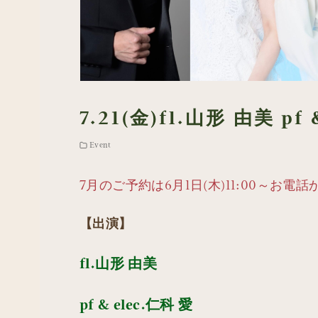
7.21(金)fl.山形 由美 p
Event
7月のご予約は6月1日(木)11:00～お
【出演】
fl.山形 由美
pf & elec.仁科 愛