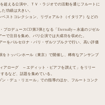
回を超える公演や、ＴＶ・ラジオでの活動を通じフルートに
した功績は大きい。
ンベストコレクション、リヴォアルト（イタリア）などの
プロデュースCD第3弾となる「Eternally～永遠のジゼル
アーで注目を集め、パリ公演では大成功を収めた。
ツアーをバルセロナ・パリ・ザルツブルクで行い、高い評価
」凱旋公演をトッパンホール（東京）で開催し、稀有なアンサンブ
ディアローグ ～エディット・ピアフを讃えて」をリリー
インするなど、話題を集めている。
ゾン・デュ・リエール」での指導のほか、フルートコンク