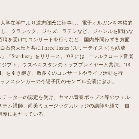
。
。大学在学中より道志郎氏に師事し、電子オルガンを本格的
ry を設立し、クラシック、ジャズ、ラテンなど、ジャンルを問わな
招聘を受けてコンサートを行うなど、国内外問わず各方面
啓太氏と共にThree Tastes (スリーテイスト)を結成
rnally』『Stardust』をリリース。’09 には、”シルクロード音楽
エジプト、ウズベキスタンのトッププレイヤーと共演。’18
rnaval」を引き継ぎ、数多くのコンサートやライブ活動を行
ポップスシンガーの今陽子氏のモンゴル公演に参加。
リテーターの認定を受け、ヤマハ青春ポップス等のウェル
ステム講師、尚美ミュージックカレッジの講師を経て、自
指導にあたっている。