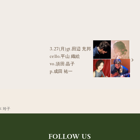
3.27(月)gt.田辺 充邦
cello.平山 織絵
vo.須田 晶子
p.成田 祐一
山本 玲子
FOLLOW US