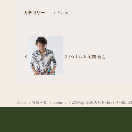
カテゴリー
Event
3.18(土)vib.宅間 善之
Home
投稿一覧
Event
3.23(木)p.廣瀬 みちる<br>ｹﾞｽﾄvib.