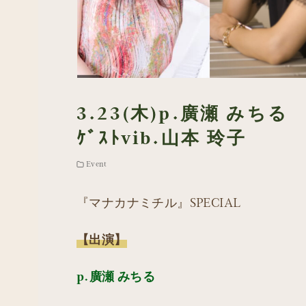
3.23(木)p.廣瀬 みちる
ｹﾞｽﾄvib.山本 玲子
Event
『マナカナミチル』SPECIAL
【出演】
p.廣瀬 みちる