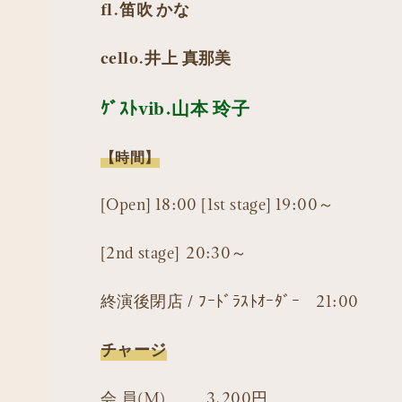
fl.笛吹 かな
cello.井上 真那美
ｹﾞｽﾄvib.山本 玲子
【時間】
[Open] 18:00 [1st stage] 19:00～
[2nd stage] 20:30～
終演後閉店 / ﾌｰﾄﾞﾗｽﾄｵｰﾀﾞｰ 21:00
チャージ
会 員(M) 3,200円