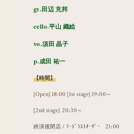
gt.田辺 充邦
cello.平山 織絵
vo.須田 晶子
p.成田 祐一
【時間】
[Open] 18:00 [1st stage] 19:00～
[2nd stage] 20:30～
終演後閉店 / ﾌｰﾄﾞﾗｽﾄｵｰﾀﾞｰ 21:00