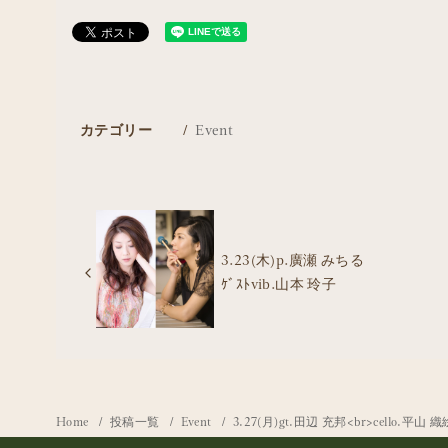
カテゴリー
Event
3.23(木)p.廣瀬 みちる
ｹﾞｽﾄvib.山本 玲子
Home
投稿一覧
Event
3.27(月)gt.田辺 充邦<br>cello.平山