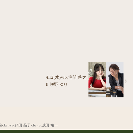
4.12(水)vib.宅間 善之
fl.咲野 ゆり
 織絵<br>vo.須田 晶子<br>p.成田 祐一