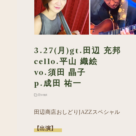
3.27(月)gt.田辺 充邦
cello.平山 織絵
vo.須田 晶子
p.成田 祐一
Event
田辺商店おしどりJAZZスペシャル
【出演】