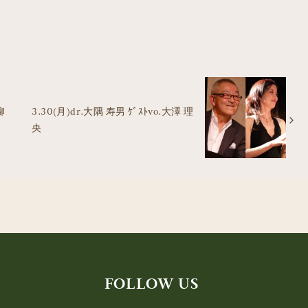
柳
3.30(月)dr.大隅 寿男 ｹﾞｽﾄvo.大澤 理
央
FOLLOW US