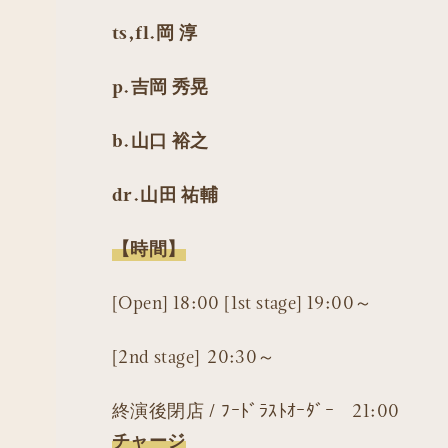
ts,fl.岡 淳
p.吉岡 秀晃
b.山口 裕之
dr.山田 祐輔
【時間】
[Open] 18:00 [1st stage] 19:00～
[2nd stage] 20:30～
終演後閉店 / ﾌｰﾄﾞﾗｽﾄｵｰﾀﾞｰ 21:00
チャージ