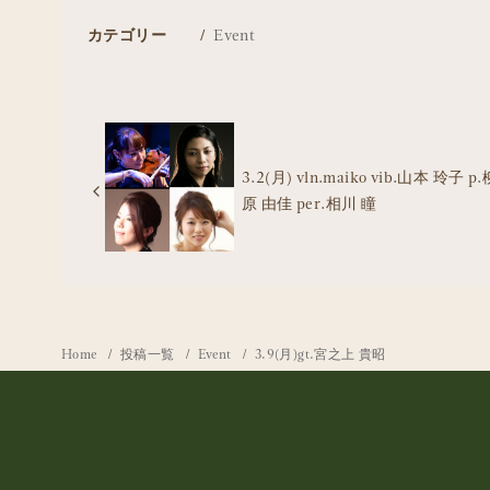
カテゴリー
Event
3.2(月) vln.maiko vib.山本 玲子 p.
原 由佳 per.相川 瞳
Home
投稿一覧
Event
3.9(月)gt.宮之上 貴昭