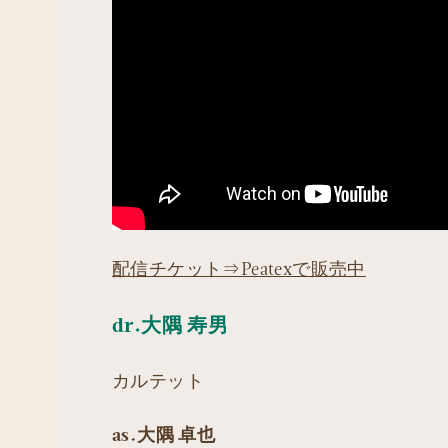
配信チケット⇒Peatexで販売中
dr.大隅 寿男
カルテット
as.大隅 卓也