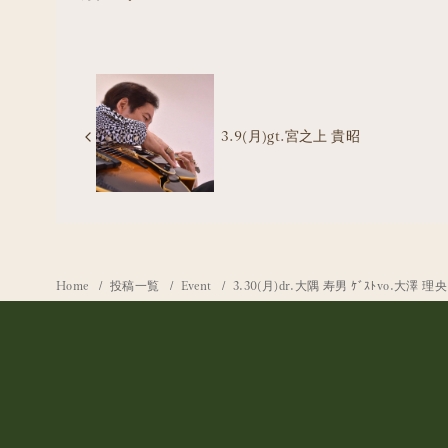
3.9(月)gt.宮之上 貴昭
Home
投稿一覧
Event
3.30(月)dr.大隅 寿男 ｹﾞｽﾄvo.大澤 理央