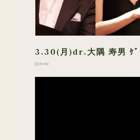
3.30(月)dr.大隅 寿男 ｹ
Event